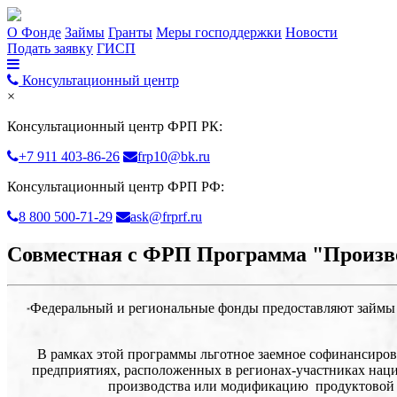
О Фонде
Займы
Гранты
Меры господдержки
Новости
Подать заявку
ГИСП
Консультационный центр
×
Консультационный центр ФРП РК:
+7 911 403-86-26
frp10@bk.ru
Консультационный центр ФРП РФ:
8 800 500-71-29
ask@frprf.ru
Совместная с ФРП Программа "Произво
Федеральный и региональные фонды предоставляют займы 
*
В рамках этой программы льготное заемное софинансиро
предприятиях, расположенных в регионах-участниках наци
производства или модификацию продуктовой л