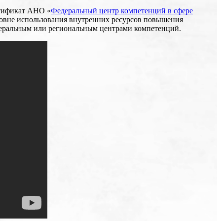
ртификат АНО «
Федеральный центр компетенций в сфере
ровне использования внутренних ресурсов повышения
едеральным или региональным центрами компетенций.